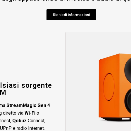
Richiedi informazioni
lsiasi sorgente
 M
orma
StreamMagic Gen 4
 diretto via
Wi-Fi
o
nect,
Qobuz
Connect,
 UPnP e radio Internet.