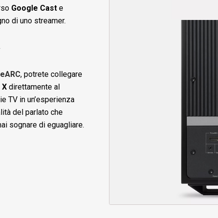
erso
Google Cast
e
gno di uno streamer.
V
 eARC
, potrete collegare
R X
direttamente al
rie TV in un’esperienza
ità del parlato che
i sognare di eguagliare.