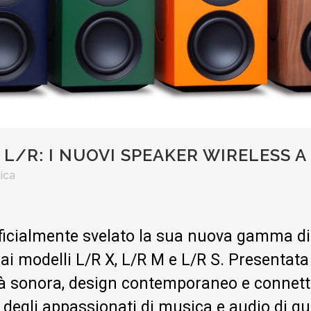
L/R: I NUOVI SPEAKER WIRELESS A
ica
cialmente svelato la sua nuova gamma di d
i modelli L/R X, L/R M e L/R S. Presentat
tà sonora, design contemporaneo e connetti
 degli appassionati di musica e audio di qua