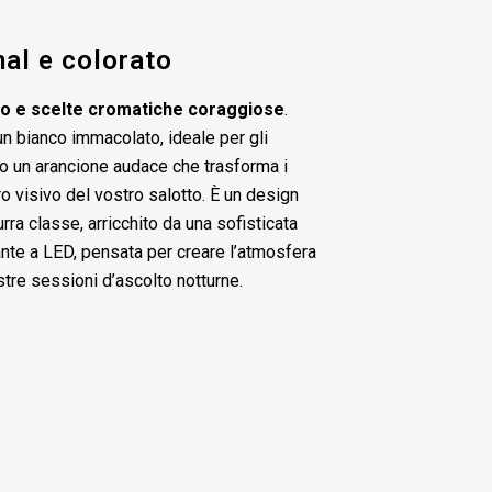
al e colorato
to e scelte cromatiche coraggiose
.
un bianco immacolato, ideale per gli
 o un arancione audace che trasforma i
ro visivo del vostro salotto. È un design
rra classe, arricchito da una sofisticata
ante a LED, pensata per creare l’atmosfera
stre sessioni d’ascolto notturne.