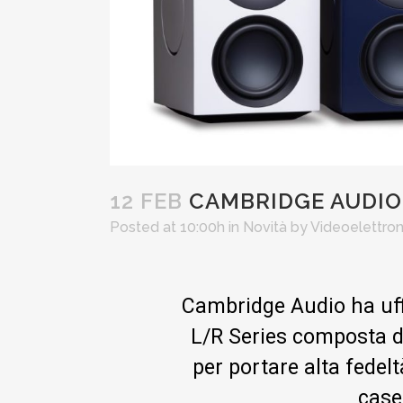
12 FEB
CAMBRIDGE AUDIO 
Posted at 10:00h
in
Novità
by
Videoelettron
Cambridge Audio ha uffi
L/R Series composta da
per portare alta fedel
case