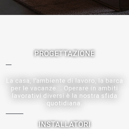
PROGETTAZIONE
La casa, l'ambiente di lavoro, la barca
per le vacanze... Operare in ambiti
lavorativi diversi è la nostra sfida
quotidiana.
INSTALLATORI