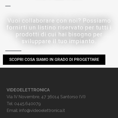
Vuoi collaborare con noi? Possiamo
fornirti un listino riservato per tutti i
prodotti di cui hai bisogno per
sviluppare il tuo impianto.
SCOPRI COSA SIAMO IN GRADO DI PROGETTARE
VIDEOELETTRONICA
Via IV Novembre, 47 36014 Santorso (VI)
Tel: 0445.640079
Email:
info@videoelettronica.it