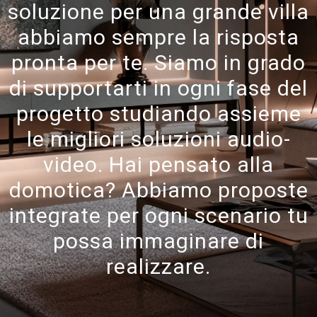
soluzione per una grande villa
abbiamo sempre la risposta
pronta per te. Siamo in grado
di supportarti in ogni fase del
progetto studiando assieme
le migliori soluzioni audio-
video. Hai pensato alla
domotica? Abbiamo proposte
integrate per ogni scenario tu
possa immaginare di
realizzare.