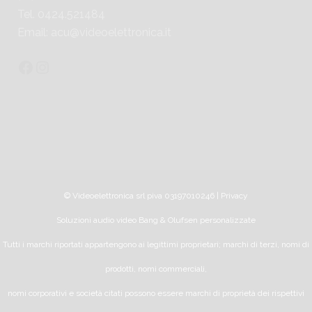
Tel. 0424.521484
Email:
acu@videoelettronica.it
© Videoelettronica srl piva 03197010246 |
Privacy
Soluzioni audio video Bang & Olufsen personalizzate
Tutti i marchi riportati appartengono ai legittimi proprietari; marchi di terzi, nomi di
prodotti, nomi commerciali,
nomi corporativi e società citati possono essere marchi di proprietà dei rispettivi