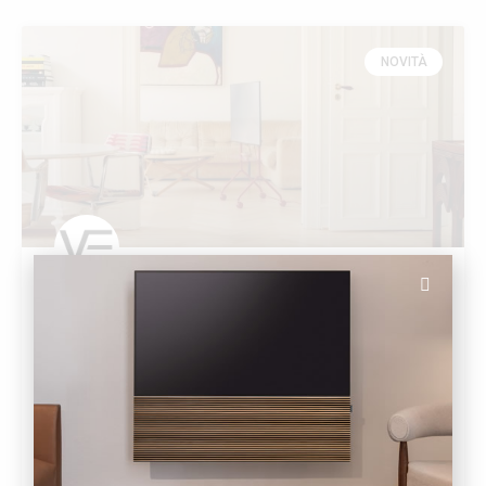
NOVITÀ
Stai pianificando la configurazione TV
perfetta? Ci pensa Pedestal Studio
Direttamente dal design minimalista danese,
Pedestal reinterpreta i supporti per gli schermi
trasformandoli in veri e propri complementi
d’arredo strutturali. È la soluzione ideale per i tuoi