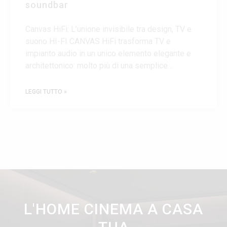
soundbar
Canvas HiFi: L’unione invisibile tra design, TV e
suono HI-FI CANVAS HiFi trasforma TV e
impianto audio in un unico elemento elegante e
architettonico: molto più di una semplice
soundbar, è un sistema ibrido che unisce audio
HiFi di fascia alta, supporto TV, funzionalità
LEGGI TUTTO »
multiroom
L'HOME CINEMA A CASA