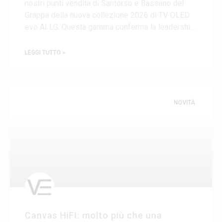
nostri punti vendita di Santorso e Bassano del
Grappa della nuova collezione 2026 di TV OLED
evo AI LG. Questa gamma conferma la leadership
di LG nel segmento OLED premium. La lineup,
composta dalle serie dalla W6,
LEGGI TUTTO »
NOVITÀ
Canvas HiFI: molto più che una