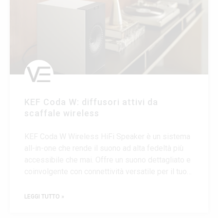
KEF Coda W: diffusori attivi da
scaffale wireless
KEF Coda W Wireless HiFi Speaker è un sistema
all-in-one che rende il suono ad alta fedeltà più
accessibile che mai. Offre un suono dettagliato e
coinvolgente con connettività versatile per il tuo
giradischi, TV, computer e altro ancora. Scopri
tutte le caratteristiche nel nostro
LEGGI TUTTO »