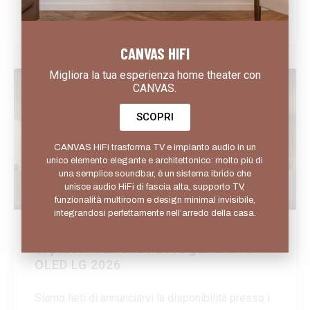
progetti open-space o per pareti in cui non è
possibile (o desiderabile) appendere lo schermo:
LEGGI TUTTO »
la TV perde
CANVAS HIFI
Migliora la tua esperienza home theater con
CANVAS.
NOVITÀ
SCOPRI
CANVAS HiFi trasforma TV e impianto audio in un
unico elemento elegante e architettonico: molto più di
una semplice soundbar, è un sistema ibrido che
unisce audio HiFi di fascia alta, supporto TV,
funzionalità multiroom e design minimal invisibile,
integrandosi perfettamente nell’arredo della casa.
Vi presentiamo la nuova gamma TV
OLED LG 2026
Siamo lieti di annunciarvi la disponibilità presso i