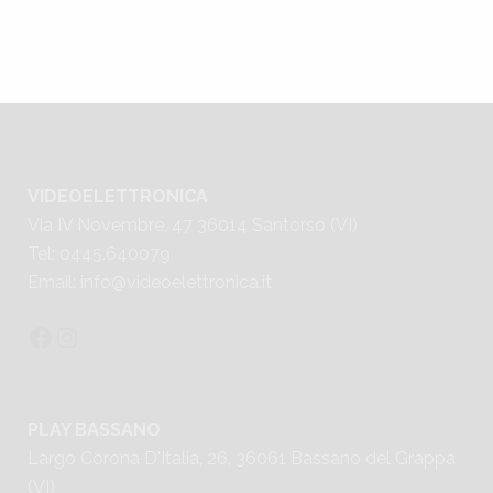
VIDEOELETTRONICA
Via IV Novembre, 47 36014 Santorso (VI)
Tel: 0445.640079
Email:
info@videoelettronica.it
PLAY BASSANO
Largo Corona D'Italia, 26, 36061 Bassano del Grappa
(VI)