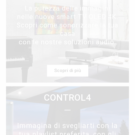
La purezza delle immagini
nelle nuove smart TV OLED 4K.
Scopri come sonorizzare la tua
casa
con le nostre soluzioni audio.
Scopri di più
CONTROL4
Immagina di svegliarti con la
tua playlist preferita, con gli