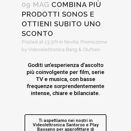
09 MAG
COMBINA PIÙ
PRODOTTI SONOS E
OTTIENI SUBITO UNO
SCONTO
Posted at 13:37h
in
Novità
,
Promozione
by
Videoelettronica Bang & Olufsen
Goditi un’esperienza d’ascolto
più coinvolgente per film, serie
TV e musica, con basse
frequenze sorprendentemente
intense, chiare e bilanciate.
Ti aspettiamo nei nostri in
Videolettronica Santorso e Play
Bassano per approfittare di