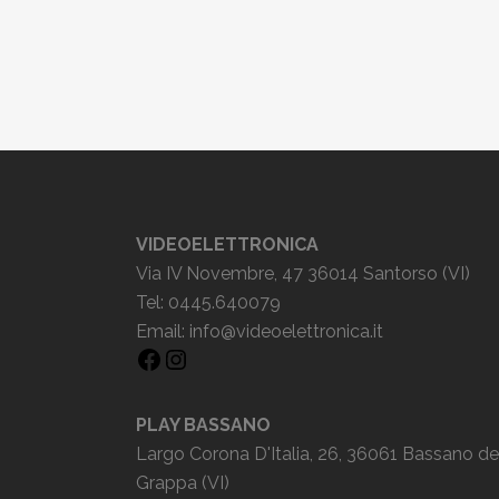
VIDEOELETTRONICA
Via IV Novembre, 47 36014 Santorso (VI)
Tel: 0445.640079
Email:
info@videoelettronica.it
PLAY BASSANO
Largo Corona D'Italia, 26, 36061 Bassano de
Grappa (VI)