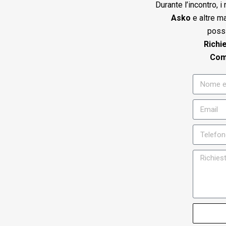
Durante l’incontro, 
Asko
e altre ma
possi
Richi
Comp