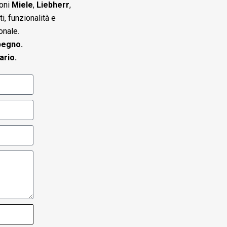
ioni
Miele
,
Liebherr
,
i, funzionalità e
onale.
pegno.
ario.