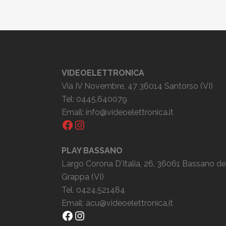
VIDEOELETTRONICA
Via IV Novembre, 47 36014 Santorso (VI)
Tel: 0445.640079
Email:
info@videoelettronica.it
Facebook
Instagram
PLAY BASSANO
Largo Corona D'Italia, 26, 36061 Bassano de
Grappa (VI)
Tel. 0424.521484
Email:
acu@videoelettronica.it
Facebook
Instagram