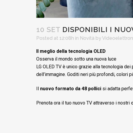
10 SET
DISPONIBILI I NUO
Posted at 12:08h
in
Novità
by
Videoelettron
Il meglio della tecnologia OLED
Osserva il mondo sotto una nuova luce
LG OLED TV è unico grazie alla tecnologia dei pix
dell’immagine. Goditi neri più profondi, colori p
Il
nuovo formato da 48 pollici
si adatta perfe
Prenota ora il tuo nuovo TV attraverso i nostri