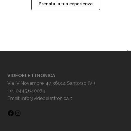
Prenota la tua esperienza
VIDEOELETTRONICA
Via IV Novembre, 47 36014 Santorso (VI)
Tel: 0445.640079
Email:
info@videoelettronica.it