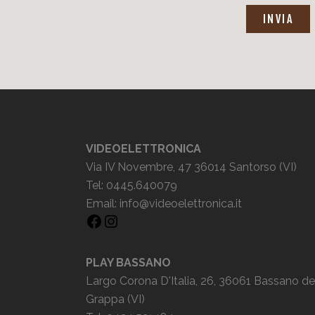
INVIA
VIDEOELETTRONICA
Via IV Novembre, 47 36014 Santorso (VI)
Tel: 0445.640079
Email:
info@videoelettronica.it
PLAY BASSANO
Largo Corona D'Italia, 26, 36061 Bassano de
Grappa (VI)