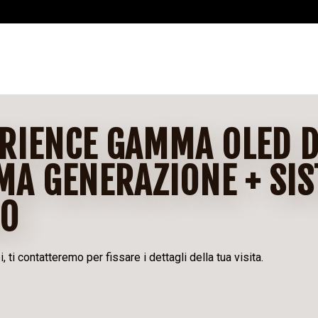
RIENCE GAMMA OLED D
MA GENERAZIONE + SIS
IO
 ti contatteremo per fissare i dettagli della tua visita.