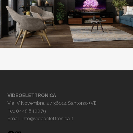
VIDEOELETTRONICA
Via IV Novembre, 47 36014 Santorso (VI)
Tel: 0445.640079
Email:
info@videoelettronica.it