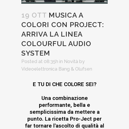
19 OTT
MUSICA A
COLORI CON PROJECT:
ARRIVA LA LINEA
COLOURFUL AUDIO
SYSTEM
Posted at 08:35h
in
Novità
by
Videoelettronica Bang & Olufsen
E TU DI CHE COLORE SEI?
Una combinazione
performante, bella e
semplicissima da mettere a
punto. La ricetta Pro-Ject per
far tornare l'ascolto di qualità al