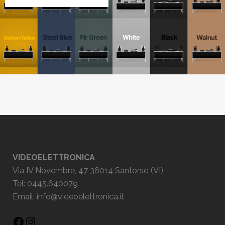
VIDEOELETTRONICA
Via IV Novembre, 47 36014 Santorso (VI)
Tel: 0445.640079
Email:
info@videoelettronica.it