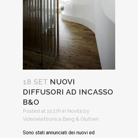
18 SET
NUOVI
DIFFUSORI AD INCASSO
B&O
Posted at 15:17h
in
Novità
by
Videoelettronica Bang & Olufsen
Sono stati annunciati dei nuovi ed