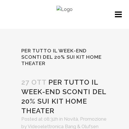
PER TUTTO IL WEEK-END
SCONTI DEL 20% SUI KIT HOME
THEATER
27 OTT
PER TUTTO IL
WEEK-END SCONTI DEL
20% SUI KIT HOME
THEATER
Posted at 08:32h
in
Novità
,
Promozione
by
Videoelettronica Bang & Olufsen