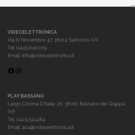
VIDEOELETTRONICA
Via IV Novembre, 47 36014 Santorso (VI)
Tel: 0445.640079
Email:
info@videoelettronica.it
PLAY BASSANO
Largo Corona D'Italia, 26, 36061 Bassano del Grappa
(VI)
Tel. 0424.521484
Email:
acu@videoelettronica.it