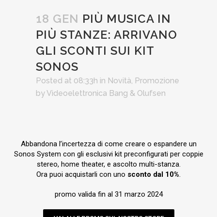
18 GEN
PIÙ MUSICA IN
PIÙ STANZE: ARRIVANO
GLI SCONTI SUI KIT
SONOS
Posted at 08:33h
in
Novità
,
Promozione
by
Videoelettronica Bang & Olufsen
Abbandona l’incertezza di come creare o espandere un
Sonos System con gli esclusivi kit preconfigurati per coppie
stereo, home theater, e ascolto multi-stanza.
Ora puoi acquistarli con uno
sconto dal 10%
.
promo valida fin al 31 marzo 2024