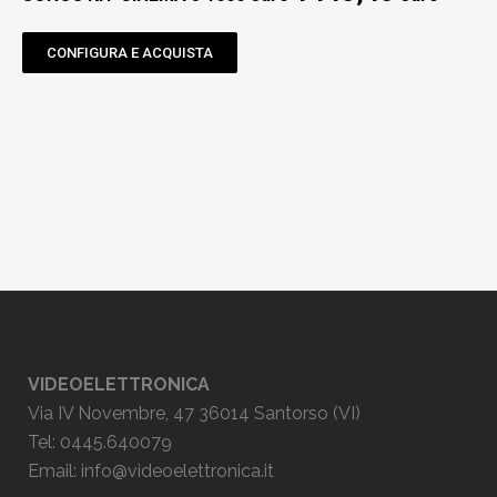
CONFIGURA E ACQUISTA
VIDEOELETTRONICA
Via IV Novembre, 47 36014 Santorso (VI)
Tel: 0445.640079
Email:
info@videoelettronica.it