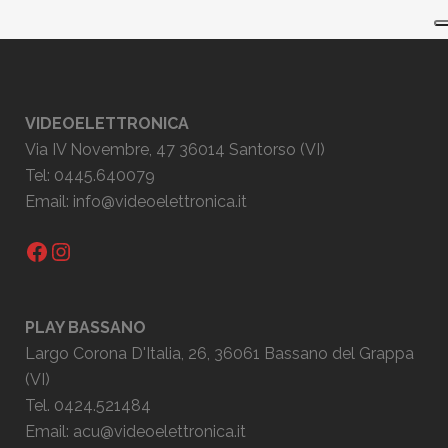
VIDEOELETTRONICA
Via IV Novembre, 47 36014 Santorso (VI)
Tel: 0445.640079
Email:
info@videoelettronica.it
Facebook
Instagram
PLAY BASSANO
Largo Corona D'Italia, 26, 36061 Bassano del Grappa
(VI)
Tel. 0424.521484
Email:
acu@videoelettronica.it