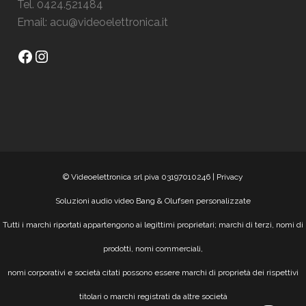
Tel. 0424.521484
Email:
acu@videoelettronica.it
Facebook
Instagram
© Videoelettronica srl piva 03197010246 |
Privacy
Soluzioni audio video Bang & Olufsen personalizzate
Tutti i marchi riportati appartengono ai legittimi proprietari; marchi di terzi, nomi di
prodotti, nomi commerciali,
nomi corporativi e società citati possono essere marchi di proprietà dei rispettivi
titolari o marchi registrati da altre società