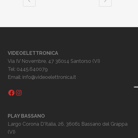
VIDEOELETTRONICA
Via IV Novembre, 47 36014 Santorso (VI)
Tel: 0445.640079
Email:
info@videoelettronica.it
Facebook
Instagram
PLAY BASSANO
Largo Corona D'Italia, 26, 36061 Bassano del Grappa
(VI)