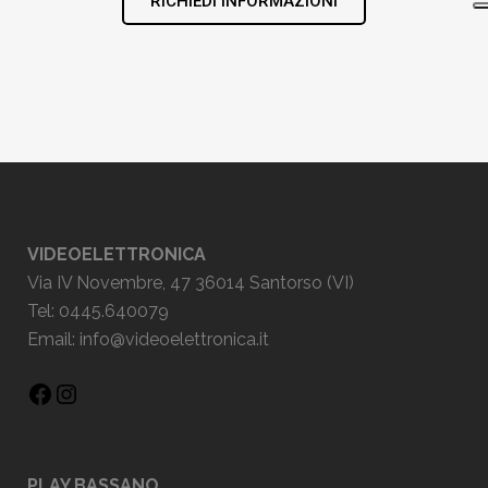
RICHIEDI INFORMAZIONI
VIDEOELETTRONICA
Via IV Novembre, 47 36014 Santorso (VI)
Tel: 0445.640079
Email:
info@videoelettronica.it
PLAY BASSANO