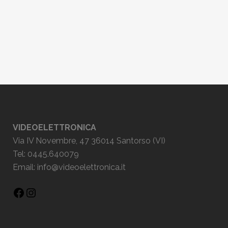
VIDEOELETTRONICA
Via IV Novembre, 47 36014 Santorso (VI)
Tel: 0445.640079
Email:
info@videoelettronica.it