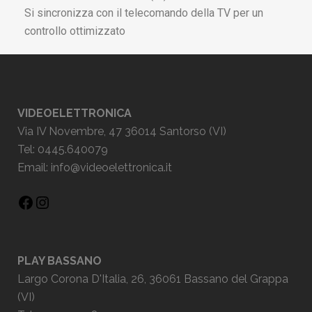
Si sincronizza con il telecomando della TV per un
controllo ottimizzato
VIDEOELETTRONICA
Via IV Novembre, 47 36014 Santorso (VI)
Tel: 0445.640079
Email:
info@videoelettronica.it
PLAY BASSANO
Largo Corona D'Italia, 26, 36061 Bassano del Grappa
(VI)