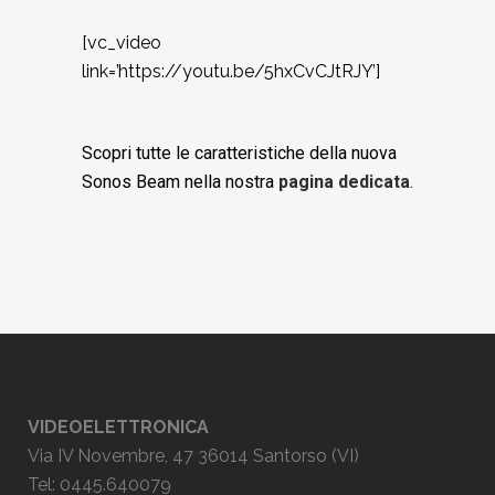
[vc_video
link=’https://youtu.be/5hxCvCJtRJY’]
Scopri tutte le caratteristiche della nuova
Sonos Beam nella nostra
pagina dedicata
.
VIDEOELETTRONICA
Via IV Novembre, 47 36014 Santorso (VI)
Tel: 0445.640079