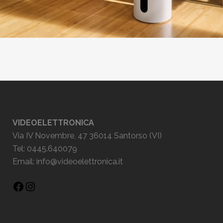
VIDEOELETTRONICA
Via IV Novembre, 47 36014 Santorso (VI)
Tel: 0445.640079
Email:
info@videoelettronica.it