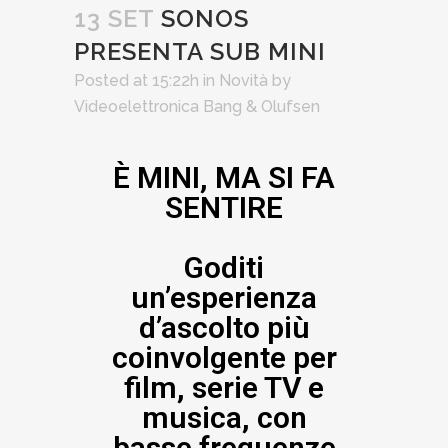
13 SET
SONOS
PRESENTA SUB MINI
Posted at 15:22h
in
Novità
by
Videoelettronica Bang & Olufsen
È MINI, MA SI FA
SENTIRE
Goditi
un’esperienza
d’ascolto più
coinvolgente per
film, serie TV e
musica, con
basse frequenze