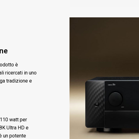
one
rodotto è
i ricercati in uno
ga tradizione e
 110 watt per
8K Ultra HD e
è un potente