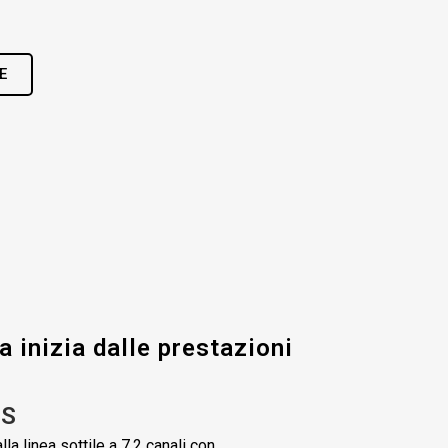
E
a inizia dalle prestazioni
0S
la linea sottile a 7.2 canali con