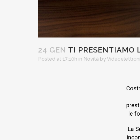
24 GEN
TI PRESENTIAMO 
Posted at 17:10h
in
Novità
by
Videoelettron
Costr
prest
le f
La S
incon