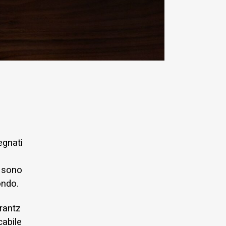
egnati
e
z
sono
ondo.
rantz
abile