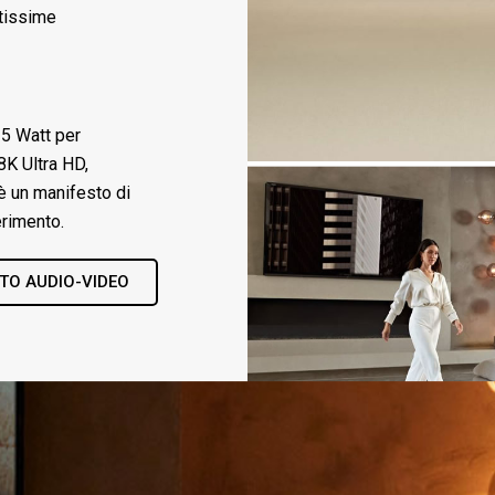
ltissime
25 Watt per
8K Ultra HD,
 un manifesto di
erimento.
NTO AUDIO-VIDEO