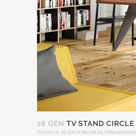
28 GEN
TV STAND CIRCLE
Posted at 16:20h
in
Novità
by
Videoelettron