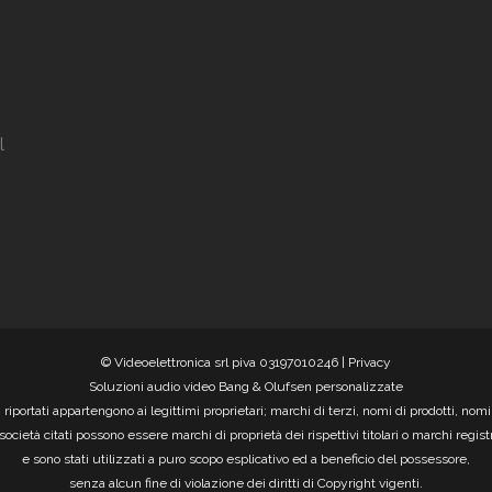
l
© Videoelettronica srl piva 03197010246 |
Privacy
Soluzioni audio video Bang & Olufsen personalizzate
i riportati appartengono ai legittimi proprietari; marchi di terzi, nomi di prodotti, nom
società citati possono essere marchi di proprietà dei rispettivi titolari o marchi registr
e sono stati utilizzati a puro scopo esplicativo ed a beneficio del possessore,
senza alcun fine di violazione dei diritti di Copyright vigenti.