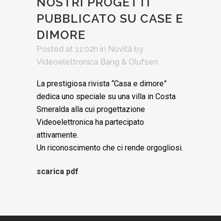
NOSTRI PROGETTI
PUBBLICATO SU CASE E
DIMORE
Posted at 11:02h
in
Novità
by
Videoelettronica Bang & Olufsen
La prestigiosa rivista “Casa e dimore”
dedica uno speciale su una villa in Costa
Smeralda alla cui progettazione
Videoelettronica ha partecipato
attivamente.
Un riconoscimento che ci rende orgogliosi.
scarica pdf