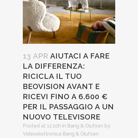
13 APR
AIUTACI A FARE
LA DIFFERENZA:
RICICLA IL TUO
BEOVISION AVANT E
RICEVI FINO A 6.600 €
PER IL PASSAGGIO A UN
NUOVO TELEVISORE
Posted at 11:10h
in
Bang & Olufsen
by
Videoelettronica Bang & Olufsen