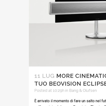
11 LUG
MORE CINEMATIC
TUO BEOVISION ECLIPS
Posted at 10:29h
in
Bang & Olufsen
È arrivato il momento di fare un salto nel f