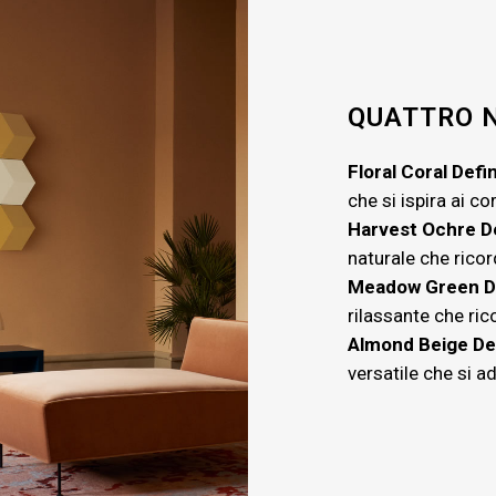
QUATTRO N
Floral Coral Defi
che si ispira ai cor
Harvest Ochre D
naturale che ricord
Meadow Green D
rilassante che rico
Almond Beige De
versatile che si a