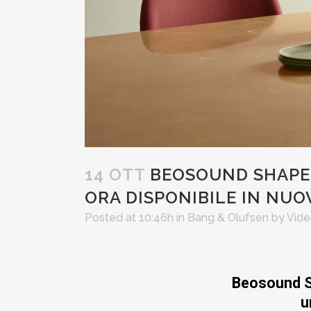
14 OTT
BEOSOUND SHAPE, 
ORA DISPONIBILE IN NU
Posted at 10:46h
in
Bang & Olufsen
by
Vide
Beosound Sh
u