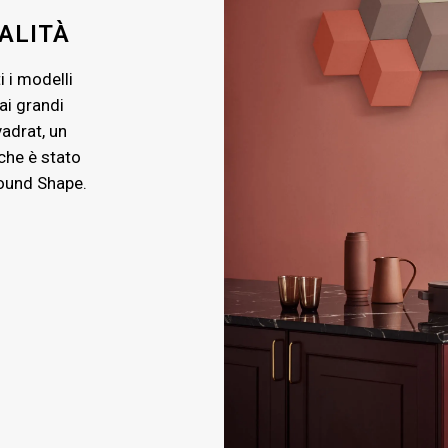
UALITÀ
i i modelli
ai grandi
vadrat, un
 che è stato
ound Shape.