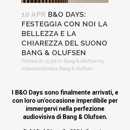
10 APR
B&O DAYS:
FESTEGGIA CON NOI LA
BELLEZZA E LA
CHIAREZZA DEL SUONO
BANG & OLUFSEN
Posted at 15:35h
in
Bang & Olufsen
by
Videoelettronica Bang & Olufsen
I B&O Days sono finalmente arrivati, e
con loro un’occasione imperdibile per
immergervi nella perfezione
audiovisiva di Bang & Olufsen.