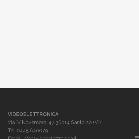
VIDEOELETTRONICA
Via IV Novembre, 47 36014 Santorso (VI)
Tel: 0445.640079
Email:
info@videoelettronica.it