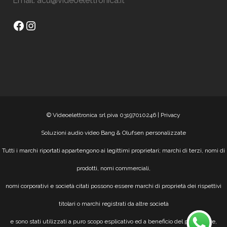
Email:
acu@videoelettronica.it
Facebook
Instagram
© Videoelettronica srl piva 03197010246 |
Privacy
Soluzioni audio video Bang & Olufsen personalizzate
Tutti i marchi riportati appartengono ai legittimi proprietari; marchi di terzi, nomi di
prodotti, nomi commerciali,
nomi corporativi e società citati possono essere marchi di proprietà dei rispettivi
titolari o marchi registrati da altre società
e sono stati utilizzati a puro scopo esplicativo ed a beneficio del possessore,