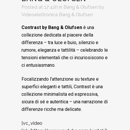
Posted at 17:41h
in
Bang & Olufsen
by
Videoelettronica Bang & Olufsen
Contrast by Bang & Olufsen
è una
collezione dedicata al piacere della
differenza – tra luce e buio, silenzio e
rumore, eleganza e tattilità – celebrando le
tensioni elementali che ci incuriosiscono e
ci entusiasmano.
Focalizzando l’attenzione su texture e
superfici eleganti e tattili, Contrast è una
collezione minimalista ed espressiva,
sicura di sé e autentica – una narrazione di
differenze ricche ma delicate.
[vc_video