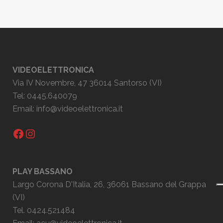
VIDEOELETTRONICA
Via IV Novembre, 47 36014 Santorso (VI)
Tel: 0445.640079
Email:
info@videoelettronica.it
Facebook
Instagram
PLAY BASSANO
Largo Corona D'Italia, 26, 36061 Bassano del Grappa
(VI)
Tel. 0424.521484