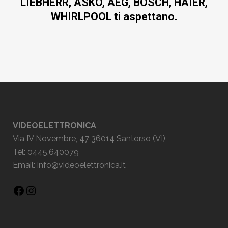
LIEBHERR, ASKO, AEG, BOSCH, HAIER,
WHIRLPOOL ti aspettano.
VIDEOELETTRONICA
Via IV Novembre, 47 36014 Santorso (VI)
Tel: 0445.640079
Email:
info@videoelettronica.it