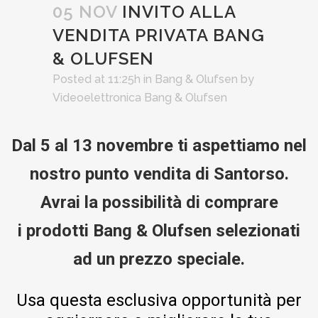
05 NOV
INVITO ALLA
VENDITA PRIVATA BANG
& OLUFSEN
Posted at 11:25h
in
Bang & Olufsen
by
Videoelettronica Bang & Olufsen
Dal 5 al 13 novembre ti aspettiamo nel
nostro punto vendita di Santorso.
Avrai la possibilità di comprare
i prodotti Bang & Olufsen selezionati
ad un prezzo speciale.
Usa questa esclusiva opportunità per