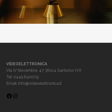
VIDEOELETTRONICA
Via IV Novembre, 47 36014 Santorso (VI)
Tel: 0445.640079
Email:
info@videoelettronica.it