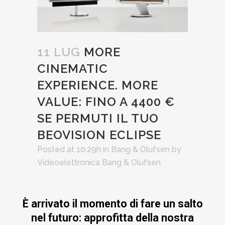
11 LUG
MORE
CINEMATIC
EXPERIENCE. MORE
VALUE: FINO A 4400 €
SE PERMUTI IL TUO
BEOVISION ECLIPSE
Posted at 10:29h
in
Bang & Olufsen
by
Videoelettronica Bang & Olufsen
È arrivato il momento di fare un salto
nel futuro: approfitta della nostra