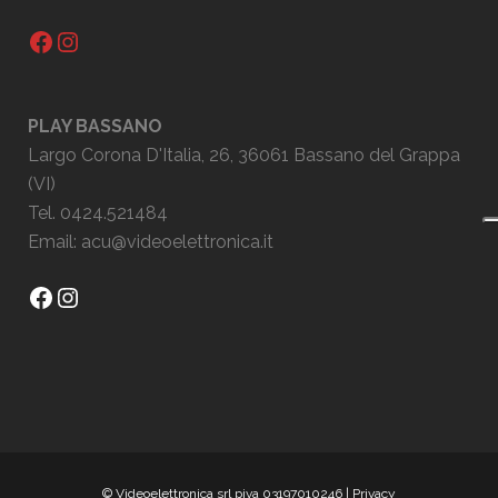
Facebook
Instagram
PLAY BASSANO
Largo Corona D'Italia, 26, 36061 Bassano del Grappa
(VI)
Tel. 0424.521484
Email:
acu@videoelettronica.it
Facebook
Instagram
© Videoelettronica srl piva 03197010246 |
Privacy