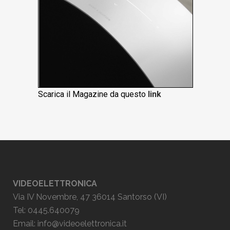
Scarica il Magazine da questo
link
VIDEOELETTRONICA
Via IV Novembre, 47 36014 Santorso (VI)
Tel: 0445.640079
Email:
info@videoelettronica.it