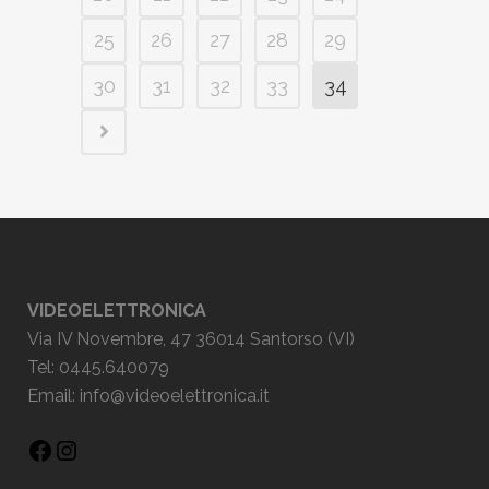
25
26
27
28
29
30
31
32
33
34
VIDEOELETTRONICA
Via IV Novembre, 47 36014 Santorso (VI)
Tel: 0445.640079
Email:
info@videoelettronica.it