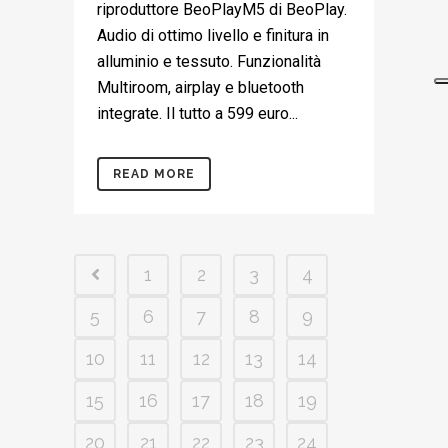
riproduttore BeoPlayM5 di BeoPlay.
Audio di ottimo livello e finitura in
alluminio e tessuto. Funzionalità
Multiroom, airplay e bluetooth
integrate. Il tutto a 599 euro...
READ MORE
1
2
3
4
5
6
7
8
9
10
11
12
13
14
15
16
17
18
19
20
21
22
23
24