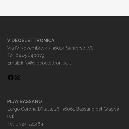
VIDEOELETTRONICA
Via IV Novembre, 47 36014 Santorso (VI)
Tel: 0445.640079
Email:
info@videoelettronica.it
PLAY BASSANO
Largo Corona D'Italia, 26, 36061 Bassano del Grappa
(VI)
Tel. 0424.521484