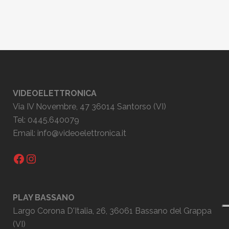
VIDEOELETTRONICA
Via IV Novembre, 47 36014 Santorso (VI)
Tel: 0445.640079
Email:
info@videoelettronica.it
Facebook
Instagram
PLAY BASSANO
Largo Corona D'Italia, 26, 36061 Bassano del Grappa
(VI)