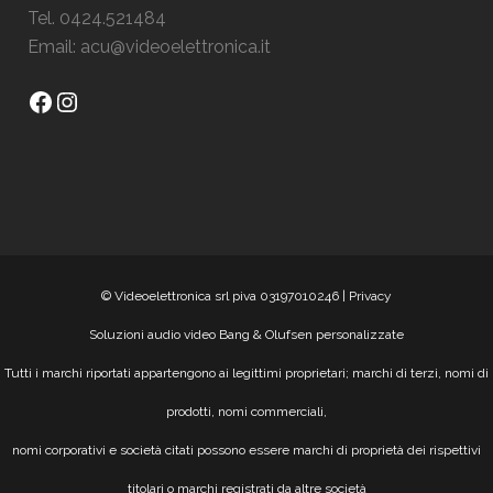
Tel. 0424.521484
Email:
acu@videoelettronica.it
Facebook
Instagram
© Videoelettronica srl piva 03197010246 |
Privacy
Soluzioni audio video Bang & Olufsen personalizzate
Tutti i marchi riportati appartengono ai legittimi proprietari; marchi di terzi, nomi di
prodotti, nomi commerciali,
nomi corporativi e società citati possono essere marchi di proprietà dei rispettivi
titolari o marchi registrati da altre società