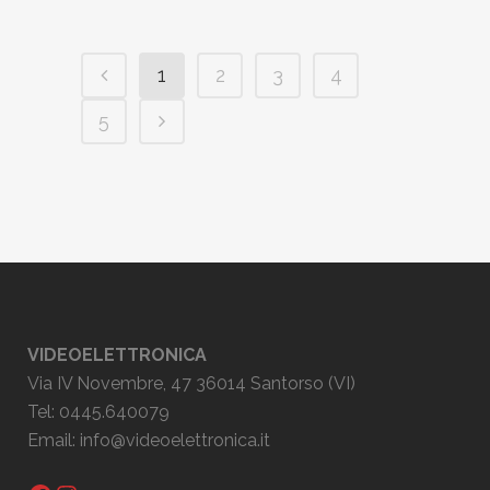
1
2
3
4
5
VIDEOELETTRONICA
Via IV Novembre, 47 36014 Santorso (VI)
Tel: 0445.640079
Email:
info@videoelettronica.it