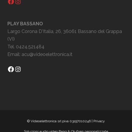
Facebook
Instagram
PLAY BASSANO
Largo Corona D'Italia, 26, 36061 Bassano del Grappa
(VI)
Tel. 0424.521484
Email:
acu@videoelettronica.it
Facebook
Instagram
© Videoelettronica srl piva 03197010246 |
Privacy
Soluzioni audio video Bang & Olufsen personalizzate