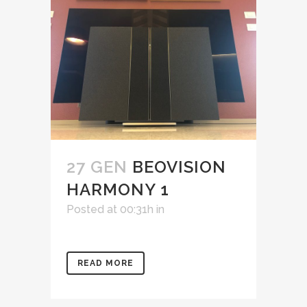
27 GEN
BEOVISION
HARMONY 1
Posted at 00:31h
in
READ MORE